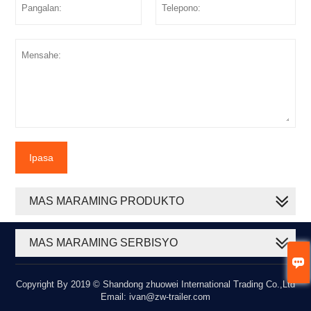
Ipasa
MAS MARAMING PRODUKTO
MAS MARAMING SERBISYO

Copyright By 2019 © Shandong zhuowei International Trading Co.,Ltd
Email: ivan@zw-trailer.com