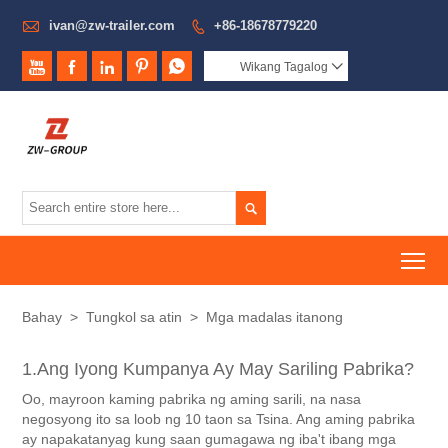

ivan@zw-trailer.com
+86-18678779220






Wikang Tagalog


To
Bahay
>
Tungkol sa atin
>
Mga madalas itanong
1.Ang Iyong Kumpanya Ay May Sariling Pabrika?
Oo, mayroon kaming pabrika ng aming sarili, na nasa
negosyong ito sa loob ng 10 taon sa Tsina. Ang aming pabrika
ay napakatanyag kung saan gumagawa ng iba't ibang mga