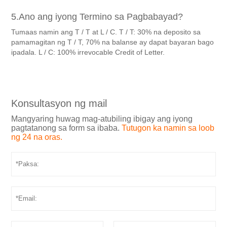
5.Ano ang iyong Termino sa Pagbabayad?
Tumaas namin ang T / T at L / C. T / T: 30% na deposito sa
pamamagitan ng T / T, 70% na balanse ay dapat bayaran bago
ipadala. L / C: 100% irrevocable Credit of Letter.
Konsultasyon ng mail
Mangyaring huwag mag-atubiling ibigay ang iyong
pagtatanong sa form sa ibaba.
Tutugon ka namin sa loob
ng 24 na oras.